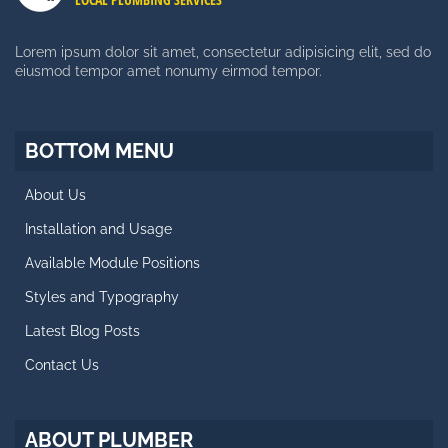
Consetetur Sadipscing Elitr
Lorem ipsum dolor sit amet, consectetur adipisicing elit, sed do
eiusmod tempor amet nonumy eirmod tempor.
SIDE MENU
Facts About Template
BOTTOM MENU
Styles and Typography
About Us
Retina Ready Carousel
Installation and Usage
Blog Posts
Available Module Positions
CALL US NOW
Styles and Typography
Latest Blog Posts
Working day: 10 AM - 6 PM
Saturday: 10 AM - 2 PM
Contact Us
+188 12 654-123
contact@plumber.hot
ABOUT PLUMBER