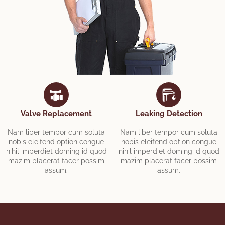
Valve Replacement
Leaking Detection
Nam liber tempor cum soluta
Nam liber tempor cum soluta
nobis eleifend option congue
nobis eleifend option congue
nihil imperdiet doming id quod
nihil imperdiet doming id quod
mazim placerat facer possim
mazim placerat facer possim
assum.
assum.