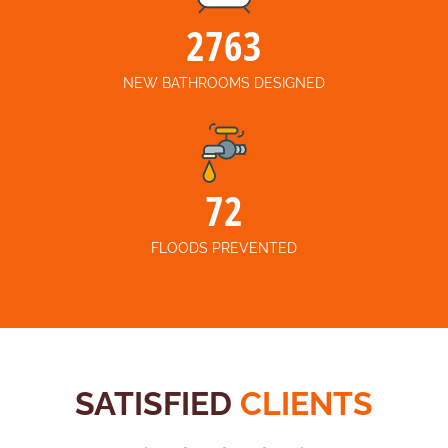
3217
NEW BATHROOMS DESIGNED
85
FLOODS PREVENTED
SATISFIED
CLIENTS