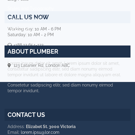
Styles and Typography
CALL US NOW
Latest Blog Posts
Working day: 10 AM - 6 PM
Contact Us
Saturday: 10 AM - 2 PM
+188 12 654-123
ABOUT PLUMBER
contact@plumber.hot
Lorem ipsum dolor sit amet. Lorem ipsum dolor sit amet,
123 Latanier Rd, London ABC
consetetur sadipscing elitr, sed diam nonumy eirmod
tempor invidunt ut labore et dolore magna aliquyam erat.
Consetetur sadipscing elitr, sed diam nonumy eirmod
tempor invidunt.
CONTACT US
Address:
Elizabet St. 3000 Victoria
Email:
lorem.ipsu@lor.com