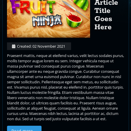
Article
Title
Goes
Here
Created: 02 November 2021
Praesent mattis, neque at eleifend varius, velit lectus sodales purus,
mollis tempor augue lorem eu sem. Integer vehicula neque ut
massa pulvinar sed consequat purus congue. Maecenas
ullamcorper ante eu neque gravida congue. Curabitur consequat
magna sit amet urna euismod pulvinar. Curabitur non nunc in nisl
semper sollicitudin. Pellentesque eget sem metus, eu sollicitudin
est. Vivamus purus nisl, placerat eu eleifend in, porttitor quis turpis.
Nullam luctus molestie fringilla. Etiam vestibulum massa vitae
libero venenatis non molestie dolor tristique. Nullam tristique
blandit dolor, ut ultrices quam facilisis eu. Praesent risus augue,
sollicitudin at aliquet feugiat, consequat at ligula. Aenean ornare
cursus urna. Maecenas nibh lectus, lacinia at porttitor ac, dictum
non dui. Sed ut turpis sed justo vulputate facilisis a ut est.
Read more …