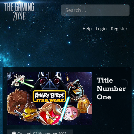
Search
Help
Login
Register
Title
Number
One
Created: 02 November 2021