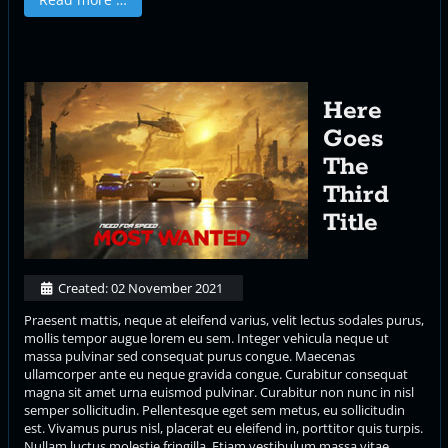
Here
Goes
The
Third
Title
Created: 02 November 2021
Praesent mattis, neque at eleifend varius, velit lectus sodales purus,
mollis tempor augue lorem eu sem. Integer vehicula neque ut
massa pulvinar sed consequat purus congue. Maecenas
ullamcorper ante eu neque gravida congue. Curabitur consequat
magna sit amet urna euismod pulvinar. Curabitur non nunc in nisl
semper sollicitudin. Pellentesque eget sem metus, eu sollicitudin
est. Vivamus purus nisl, placerat eu eleifend in, porttitor quis turpis.
Nullam luctus molestie fringilla. Etiam vestibulum massa vitae