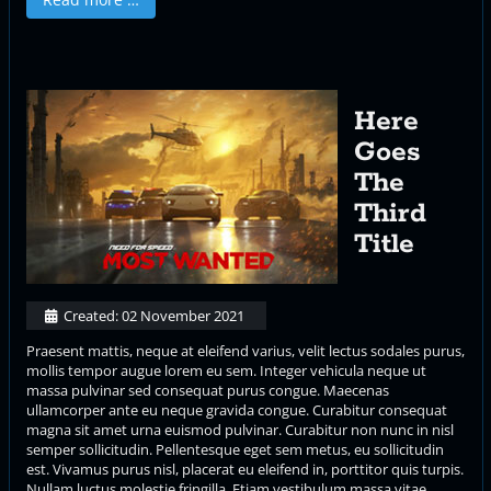
Here
Goes
The
Third
Title
Created: 02 November 2021
Praesent mattis, neque at eleifend varius, velit lectus sodales purus,
mollis tempor augue lorem eu sem. Integer vehicula neque ut
massa pulvinar sed consequat purus congue. Maecenas
ullamcorper ante eu neque gravida congue. Curabitur consequat
magna sit amet urna euismod pulvinar. Curabitur non nunc in nisl
semper sollicitudin. Pellentesque eget sem metus, eu sollicitudin
est. Vivamus purus nisl, placerat eu eleifend in, porttitor quis turpis.
Nullam luctus molestie fringilla. Etiam vestibulum massa vitae