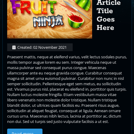
Article
Title
Goes
Here
Created: 02 November 2021
Praesent mattis, neque at eleifend varius, velit lectus sodales purus,
mollis tempor augue lorem eu sem. Integer vehicula neque ut
massa pulvinar sed consequat purus congue. Maecenas
ullamcorper ante eu neque gravida congue. Curabitur consequat
magna sit amet urna euismod pulvinar. Curabitur non nunc in nisl
semper sollicitudin. Pellentesque eget sem metus, eu sollicitudin
est. Vivamus purus nisl, placerat eu eleifend in, porttitor quis turpis.
Nullam luctus molestie fringilla. Etiam vestibulum massa vitae
libero venenatis non molestie dolor tristique. Nullam tristique
blandit dolor, ut ultrices quam facilisis eu. Praesent risus augue,
sollicitudin at aliquet feugiat, consequat at ligula. Aenean ornare
cursus urna. Maecenas nibh lectus, lacinia at porttitor ac, dictum
non dui. Sed ut turpis sed justo vulputate facilisis a ut est.
Read more …