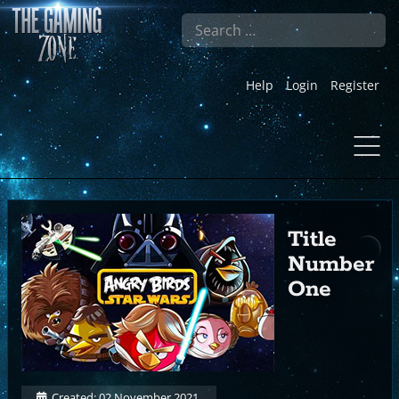
Search
Help
Login
Register
Title
Number
One
Created: 02 November 2021