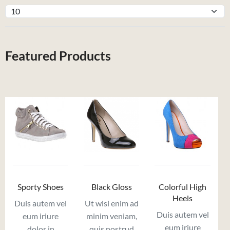
Featured Products
Sporty Shoes
Black Gloss
Colorful High
Heels
Duis autem vel
Ut wisi enim ad
Duis autem vel
eum iriure
minim veniam,
eum iriure
dolor in
quis nostrud