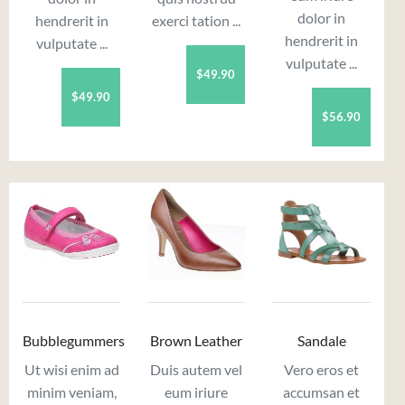
dolor in
hendrerit in
exerci tation ...
hendrerit in
vulputate ...
vulputate ...
$49.90
$49.90
$56.90
Bubblegummers
Brown Leather
Sandale
Ut wisi enim ad
Duis autem vel
Vero eros et
minim veniam,
eum iriure
accumsan et