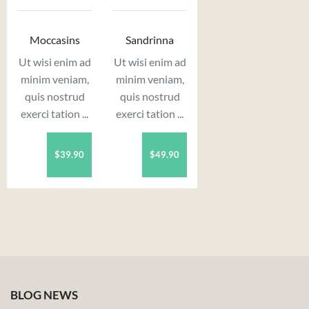
Moccasins
Sandrinna
Ut wisi enim ad
Ut wisi enim ad
minim veniam,
minim veniam,
quis nostrud
quis nostrud
exerci tation ...
exerci tation ...
$39.90
$49.90
BLOG NEWS