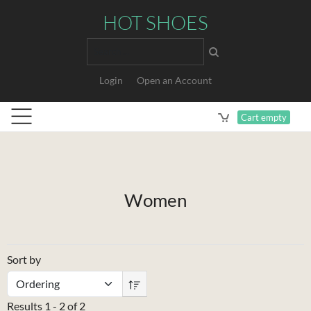
HOT SHOES
Search
Login
Open an Account
Cart empty
Women
Sort by
Results 1 - 2 of 2