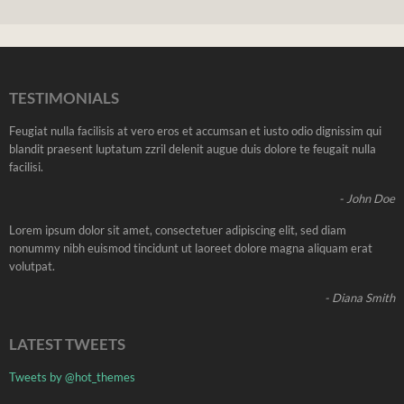
TESTIMONIALS
Feugiat nulla facilisis at vero eros et accumsan et iusto odio dignissim qui
blandit praesent luptatum zzril delenit augue duis dolore te feugait nulla
facilisi.
- John Doe
Lorem ipsum dolor sit amet, consectetuer adipiscing elit, sed diam
nonummy nibh euismod tincidunt ut laoreet dolore magna aliquam erat
volutpat.
- Diana Smith
LATEST TWEETS
Tweets by @hot_themes