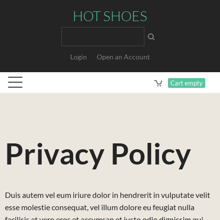
HOT SHOES
Search
Login
Open an Account
Cart empty
Privacy Policy
Duis autem vel eum iriure dolor in hendrerit in vulputate velit
esse molestie consequat, vel illum dolore eu feugiat nulla
facilisis at vero eros et accumsan et iusto odio dignissim qui