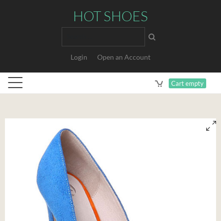
HOT SHOES
Search
Login
Open an Account
Cart empty