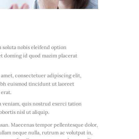
soluta nobis eleifend option
et doming id quod mazim placerat
 amet, consectetuer adipiscing elit,
h euismod tincidunt ut laoreet
erat.
 veniam, quis nostrud exerci tation
bortis nisl ut aliquip.
an. Maecenas tempor pellentesque dolor,
Nullam neque nulla, rutrum ac volutpat in,