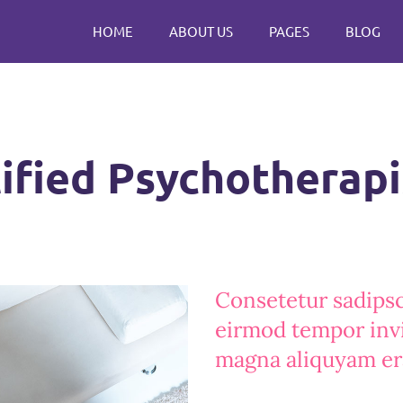
HOME
ABOUT US
PAGES
BLOG
tified Psychotherapi
Consetetur sadipsc
eirmod tempor invi
magna aliquyam er