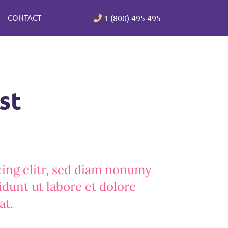
CONTACT
1 (800) 495 495
st
ing elitr, sed diam nonumy
dunt ut labore et dolore
at.