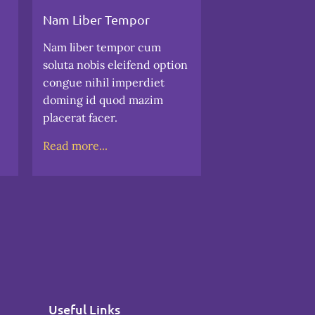
Nam Liber Tempor
Consetetur S
Nam liber tempor cum
Consetetur sad
soluta nobis eleifend option
sed diam non
congue nihil imperdiet
tempor invidu
doming id quod mazim
et dolore mag
placerat facer.
erat, sed diam
Read more...
Read more...
Useful Links