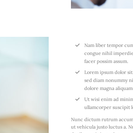
Nam liber tempor cum 
congue nihil imperdi
facer possim assum.
Lorem ipsum dolor sit
sed diam nonummy nib
dolore magna aliquam 
Ut wisi enim ad minim
ullamcorper suscipit lo
Nunc dictum rutrum accums
ut vehicula justo luctus a. 