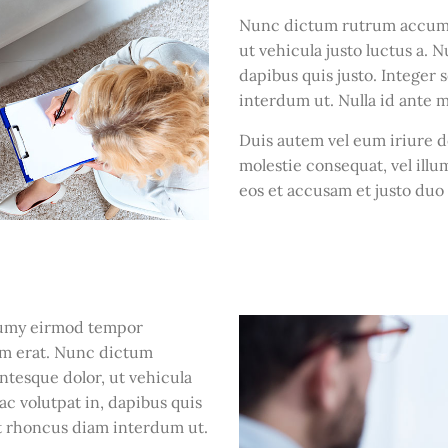
Nunc dictum rutrum accums
ut vehicula justo luctus a. 
dapibus quis justo. Integer
interdum ut. Nulla id ante m
Duis autem vel eum iriure do
molestie consequat, vel illum
eos et accusam et justo duo
onumy eirmod tempor
am erat. Nunc dictum
tesque dolor, ut vehicula
ac volutpat in, dapibus quis
t rhoncus diam interdum ut.