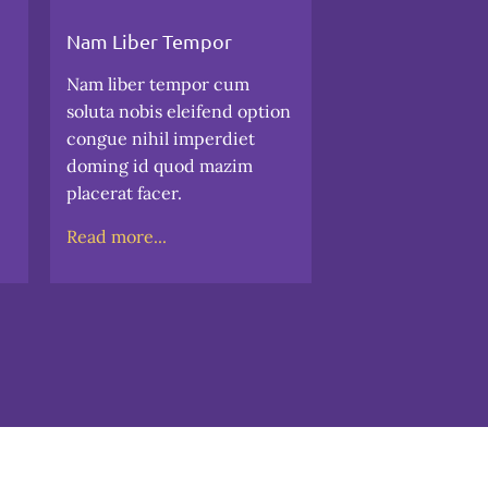
Nam Liber Tempor
Consetetur S
Nam liber tempor cum
Consetetur sad
soluta nobis eleifend option
sed diam non
congue nihil imperdiet
tempor invidu
doming id quod mazim
et dolore mag
placerat facer.
erat, sed diam
Read more...
Read more...