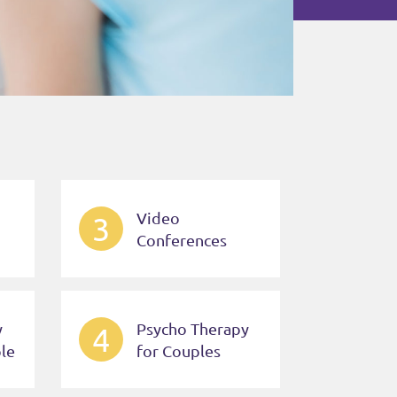
Video
3
Conferences
y
Psycho Therapy
4
le
for Couples