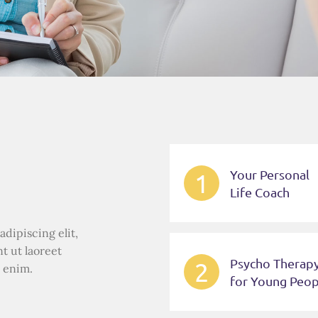
Your Personal
1
Life Coach
dipiscing elit,
 ut laoreet
Psycho Therap
2
i enim.
for Young Peop