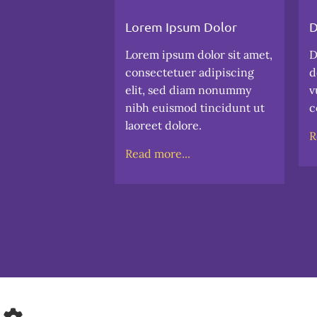
Lorem Ipsum Dolor
D
Lorem ipsum dolor sit amet,
D
consectetuer adipiscing
d
elit, sed diam nonummy
v
nibh euismod tincidunt ut
c
laoreet dolore.
R
Read more...