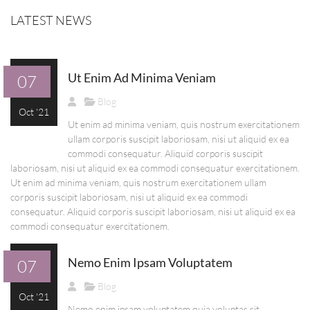
LATEST NEWS
Ut Enim Ad Minima Veniam
07
Blog
Oct '21
Ut enim ad minima veniam, quis nostrum exercitationem
ullam corporis suscipit laboriosam, nisi ut aliquid ex ea
commodi consequatur. Aliquid corporis suscipit
laboriosam, nisi ut aliquid ex ea commodi consequatur exercitationem.
Ut enim ad minima veniam, quis nostrum exercitationem ullam
corporis suscipit laboriosam, nisi ut aliquid ex ea commodi
consequatur. Aliquid corporis suscipit laboriosam, nisi ut aliquid ex ea
commodi consequatur exercitationem.
Nemo Enim Ipsam Voluptatem
07
Blog
Oct '21
Nemo enim ipsam voluptatem quia voluptas sit