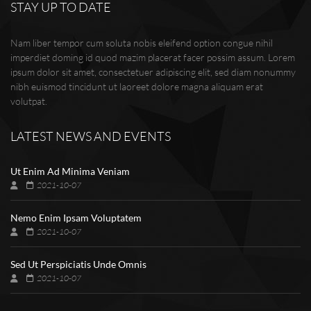
STAY UP TO DATE
Nam liber tempor cum soluta nobis eleifend option congue nihil
imperdiet doming id quod mazim placerat facer possim assum. Lorem
ipsum dolor sit amet, consectetuer adipiscing elit, sed diam nonummy
nibh euismod tincidunt ut laoreet dolore magna aliquam erat
volutpat.
LATEST NEWS AND EVENTS
Ut Enim Ad Minima Veniam
2021-10-07
Nemo Enim Ipsam Voluptatem
2021-10-07
Sed Ut Perspiciatis Unde Omnis
2021-10-07