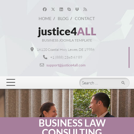
HOME
BLOG
CONTACT
justice4
ALL
BUSINESS JOOMLA TEMPLATE
16120 Coastal Hwy, Lewes, DE 19986
+1 (888) 2345 67 89
support@justice4all.com
Search
BUSINESS LAW
CONSULTING