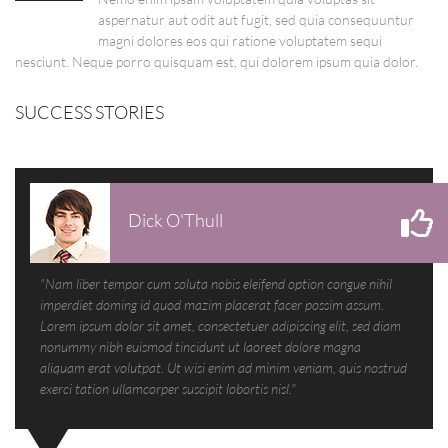
aspernatur aut odit aut fugit, sed quia consequuntur
magni dolores eos qui ratione voluptatem sequi
nesciunt. Neque porro quisquam est, qui dolorem ipsum quia dolor.
SUCCESS STORIES
Dick O'Thull
"Nam liber tempor cum soluta nobis eleifend option congue nihil
imperdiet doming id quod mazim placerat facer possim assum.
Lorem ipsum dolor sit amet, consectetuer adipiscing elit, sed diam
nonummy nibh euismod tincidunt ut laoreet dolore magna
aliquam erat volutpat. Ut wisi enim ad minim veniam, quis nostrud
exerci tation ullamcorper suscipit lobortis nisl."