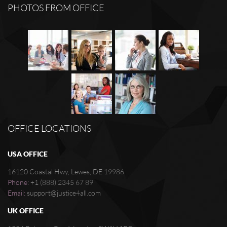
PHOTOS FROM OFFICE
OFFICE LOCATIONS
USA OFFICE
16120 Coastal Hwy, Lewes, DE 19986
Phone:
+1 (888) 2345 67 89
Email:
support@justice4all.com
UK OFFICE