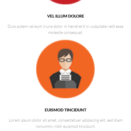
VEL ILLUM DOLORE
Duis autem vel eum iriure dolor in hendrerit in vulputate velit esse
molestie consequat.
EUISMOD TINCIDUNT
Lorem ipsum dolor sit amet, consectetuer adipiscing elit, sed diam
nonummy nibh euismod tincidunt.