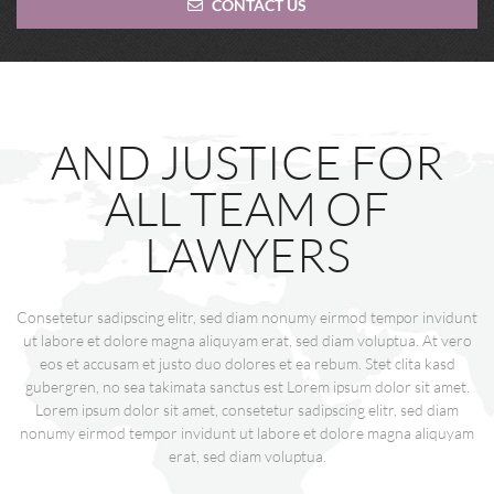
CONTACT US
AND JUSTICE FOR
ALL TEAM OF
LAWYERS
Consetetur sadipscing elitr, sed diam nonumy eirmod tempor invidunt
ut labore et dolore magna aliquyam erat, sed diam voluptua. At vero
eos et accusam et justo duo dolores et ea rebum. Stet clita kasd
gubergren, no sea takimata sanctus est Lorem ipsum dolor sit amet.
Lorem ipsum dolor sit amet, consetetur sadipscing elitr, sed diam
nonumy eirmod tempor invidunt ut labore et dolore magna aliquyam
erat, sed diam voluptua.