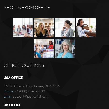
PHOTOS FROM OFFICE
OFFICE LOCATIONS
USA OFFICE
16120 Coastal Hwy, Lewes, DE 19986
Phone:
+1 (888) 2345 67 89
Email:
support@justice4all.com
UK OFFICE