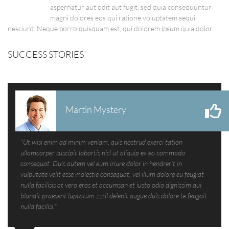
aspernatur aut odit aut fugit, sed quia consequuntur
magni dolores eos qui ratione voluptatem sequi
nesciunt. Neque porro quisquam est, qui dolorem ipsum quia dolor.
SUCCESS STORIES
Martin Mystery
"Ut wisi enim ad minim veniam, quis nostrud exerci tation
ullamcorper suscipit lobortis nisl ut aliquip ex ea commodo
consequat. Duis autem vel eum iriure dolor in hendrerit in
vulputate velit esse molestie consequat, vel illum dolore eu feugiat
nulla facilisis at vero eros et accumsan et iusto odio dignissim qui
blandit praesent luptatum zzril delenit augue duis dolore te feugait
nulla facilisi."