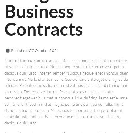
Business
Contracts
Published: 07 October 2021
Nunc dictum rutrum accumsan. Maecenas tempor pellentesque dolor,
ut vehicula justo luctus a. Nullam neque nulla, rutrum ac volutpat in,
dapibus quis justo. Integer semper faucibus neque, eget rhoncus diam
interdum ut. Nulla id ante mauris. Sed eleifend ante eget diam gravida
ultrices. Pellentesque sollicitudin nisl vel massa lacinia at dictum quam
accumsan. Donec id velit urna. Praesent gravida lacus in ante
hendrerit eget vehicula metus rhoncus. Mauris fringilla molestie urna
vel hendrerit. Sed in nisl at magna porta tincidunt eu eu nulla. Nunc
dictum rutrum accumsan. Maecenas tempor pellentesque dolor, ut
vehicula justo luctus a. Nullam neque nulla, rutrum ac volutpat in,
dapibus quis justo.