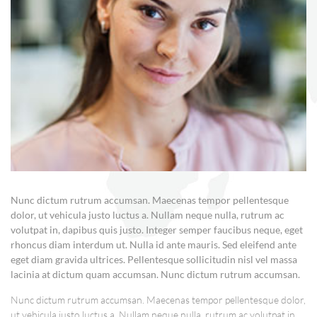
Nunc dictum rutrum accumsan. Maecenas tempor pellentesque
dolor, ut vehicula justo luctus a. Nullam neque nulla, rutrum ac
volutpat in, dapibus quis justo. Integer semper faucibus neque, eget
rhoncus diam interdum ut. Nulla id ante mauris. Sed eleifend ante
eget diam gravida ultrices. Pellentesque sollicitudin nisl vel massa
lacinia at dictum quam accumsan. Nunc dictum rutrum accumsan.
Nunc dictum rutrum accumsan. Maecenas tempor pellentesque dolor,
ut vehicula justo luctus a. Nullam neque nulla, rutrum ac volutpat in,