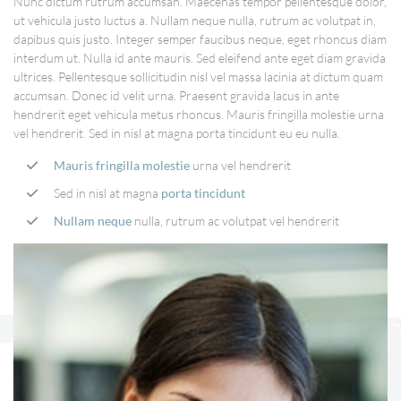
Nunc dictum rutrum accumsan. Maecenas tempor pellentesque dolor,
ut vehicula justo luctus a. Nullam neque nulla, rutrum ac volutpat in,
dapibus quis justo. Integer semper faucibus neque, eget rhoncus diam
interdum ut. Nulla id ante mauris. Sed eleifend ante eget diam gravida
ultrices. Pellentesque sollicitudin nisl vel massa lacinia at dictum quam
accumsan. Donec id velit urna. Praesent gravida lacus in ante
hendrerit eget vehicula metus rhoncus. Mauris fringilla molestie urna
vel hendrerit. Sed in nisl at magna porta tincidunt eu eu nulla.
Mauris fringilla molestie
urna vel hendrerit
Sed in nisl at magna
porta tincidunt
Nullam neque
nulla, rutrum ac volutpat vel hendrerit