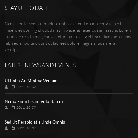
STAY UP TO DATE
Nam liber tempor cum soluta nobis eleifend option congue nihil
imperdiet doming id quod mazim placerat facer possim assum. Lorem
ipsum dolor sit amet, consectetuer adipiscing elit, sed diam nonummy
nibh euismod tincidunt ut laoreet dolore magna aliquam erat
volutpat.
LATEST NEWS AND EVENTS
Ut Enim Ad Minima Veniam
2021-10-07
Nemo Enim Ipsam Voluptatem
2021-10-07
Sed Ut Perspiciatis Unde Omnis
2021-10-07