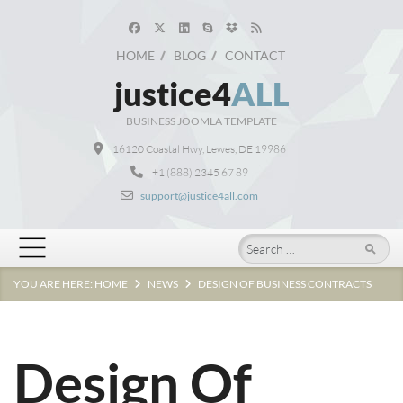
HOME
BLOG
CONTACT
justice4
ALL
BUSINESS JOOMLA TEMPLATE
16120 Coastal Hwy, Lewes, DE 19986
+1 (888) 2345 67 89
support@justice4all.com
Search
YOU ARE HERE:
HOME
NEWS
DESIGN OF BUSINESS CONTRACTS
Design Of