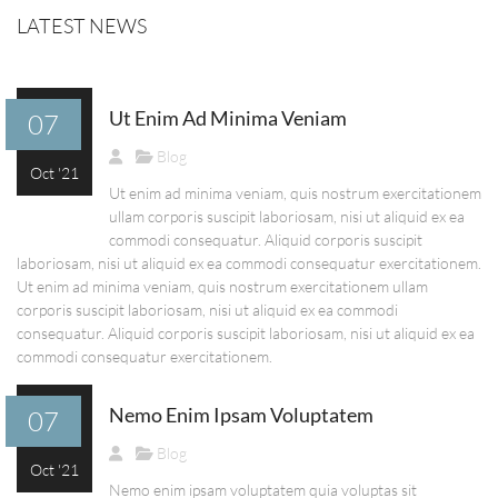
LATEST NEWS
Ut Enim Ad Minima Veniam
07
Blog
Oct '21
Ut enim ad minima veniam, quis nostrum exercitationem
ullam corporis suscipit laboriosam, nisi ut aliquid ex ea
commodi consequatur. Aliquid corporis suscipit
laboriosam, nisi ut aliquid ex ea commodi consequatur exercitationem.
Ut enim ad minima veniam, quis nostrum exercitationem ullam
corporis suscipit laboriosam, nisi ut aliquid ex ea commodi
consequatur. Aliquid corporis suscipit laboriosam, nisi ut aliquid ex ea
commodi consequatur exercitationem.
Nemo Enim Ipsam Voluptatem
07
Blog
Oct '21
Nemo enim ipsam voluptatem quia voluptas sit