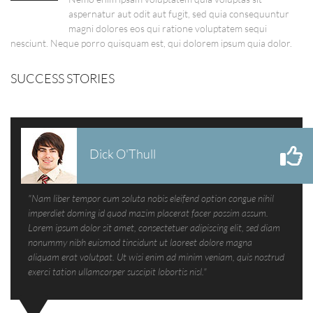
aspernatur aut odit aut fugit, sed quia consequuntur
magni dolores eos qui ratione voluptatem sequi
nesciunt. Neque porro quisquam est, qui dolorem ipsum quia dolor.
SUCCESS STORIES
Dick O'Thull
"Nam liber tempor cum soluta nobis eleifend option congue nihil
imperdiet doming id quod mazim placerat facer possim assum.
Lorem ipsum dolor sit amet, consectetuer adipiscing elit, sed diam
nonummy nibh euismod tincidunt ut laoreet dolore magna
aliquam erat volutpat. Ut wisi enim ad minim veniam, quis nostrud
exerci tation ullamcorper suscipit lobortis nisl."