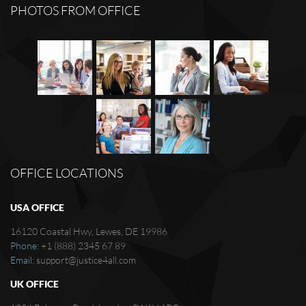
PHOTOS FROM OFFICE
OFFICE LOCATIONS
USA OFFICE
16120 Coastal Hwy, Lewes, DE 19986
Phone:
+1 (888) 2345 67 89
Email:
support@justice4all.com
UK OFFICE