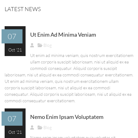
LATEST NEWS
Ut Enim Ad Minima Veniam
07
Blog
Oct '21
Ut enim ad minima veniam, quis nostrum exercitationem
ullam corporis suscipit laboriosam, nisi ut aliquid ex ea
commodi consequatur. Aliquid corporis suscipit
laboriosam, nisi ut aliquid ex ea commodi consequatur exercitationem.
Ut enim ad minima veniam, quis nostrum exercitationem ullam
corporis suscipit laboriosam, nisi ut aliquid ex ea commodi
consequatur. Aliquid corporis suscipit laboriosam, nisi ut aliquid ex ea
commodi consequatur exercitationem.
Nemo Enim Ipsam Voluptatem
07
Blog
Oct '21
Nemo enim ipsam voluptatem quia voluptas sit