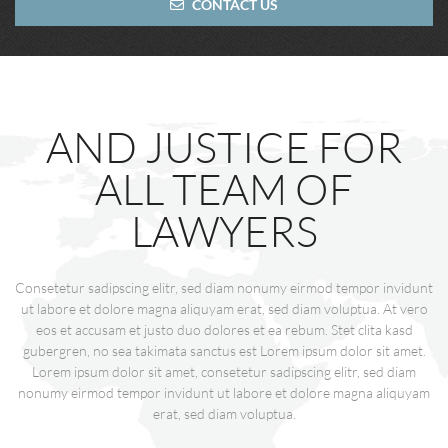
CONTACT US
AND JUSTICE FOR
ALL TEAM OF
LAWYERS
Consetetur sadipscing elitr, sed diam nonumy eirmod tempor invidunt
ut labore et dolore magna aliquyam erat, sed diam voluptua. At vero
eos et accusam et justo duo dolores et ea rebum. Stet clita kasd
gubergren, no sea takimata sanctus est Lorem ipsum dolor sit amet.
Lorem ipsum dolor sit amet, consetetur sadipscing elitr, sed diam
nonumy eirmod tempor invidunt ut labore et dolore magna aliquyam
erat, sed diam voluptua.