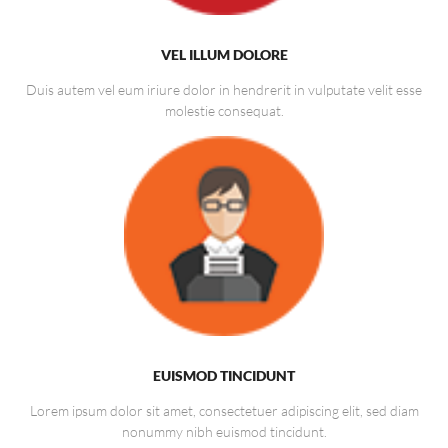
VEL ILLUM DOLORE
Duis autem vel eum iriure dolor in hendrerit in vulputate velit esse
molestie consequat.
EUISMOD TINCIDUNT
Lorem ipsum dolor sit amet, consectetuer adipiscing elit, sed diam
nonummy nibh euismod tincidunt.