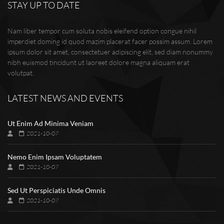
STAY UP TO DATE
Nam liber tempor cum soluta nobis eleifend option congue nihil
imperdiet doming id quod mazim placerat facer possim assum. Lorem
ipsum dolor sit amet, consectetuer adipiscing elit, sed diam nonummy
nibh euismod tincidunt ut laoreet dolore magna aliquam erat
volutpat.
LATEST NEWS AND EVENTS
Ut Enim Ad Minima Veniam
2021-10-07
Nemo Enim Ipsam Voluptatem
2021-10-07
Sed Ut Perspiciatis Unde Omnis
2021-10-07