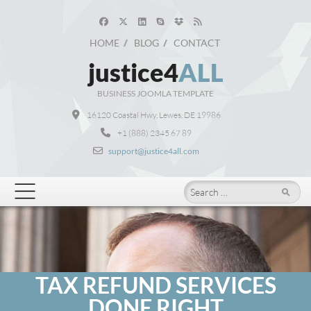
HOME
BLOG
CONTACT
justice4
ALL
BUSINESS JOOMLA TEMPLATE
16120 Coastal Hwy, Lewes, DE 19986
+1 (888) 2345 67 89
support@justice4all.com
Search
BUSINESS LAW
CONSULTING