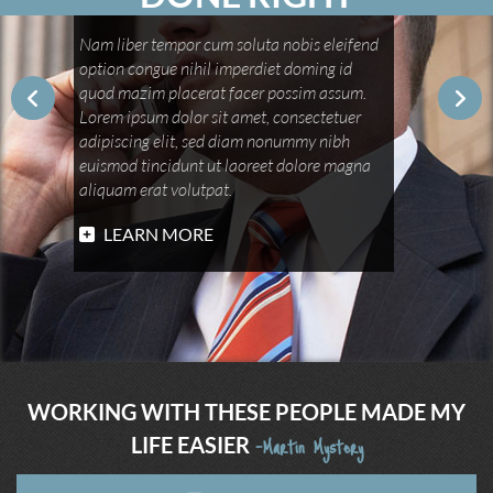
Nam liber tempor cum soluta nobis eleifend
option congue nihil imperdiet doming id
quod mazim placerat facer possim assum.
Lorem ipsum dolor sit amet, consectetuer
adipiscing elit, sed diam nonummy nibh
euismod tincidunt ut laoreet dolore magna
aliquam erat volutpat.
LEARN MORE
WORKING WITH THESE PEOPLE MADE MY
-Martin Mystery
LIFE EASIER