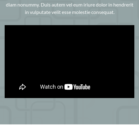
diam nonummy. Duis autem vel eum iriure dolor in hendrerit
in vulputate velit esse molestie consequat.