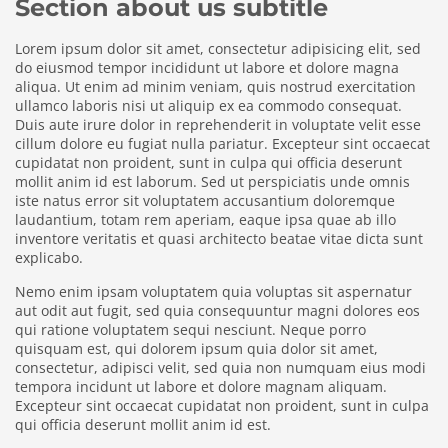
Section about us subtitle
Lorem ipsum dolor sit amet, consectetur adipisicing elit, sed
do eiusmod tempor incididunt ut labore et dolore magna
aliqua. Ut enim ad minim veniam, quis nostrud exercitation
ullamco laboris nisi ut aliquip ex ea commodo consequat.
Duis aute irure dolor in reprehenderit in voluptate velit esse
cillum dolore eu fugiat nulla pariatur. Excepteur sint occaecat
cupidatat non proident, sunt in culpa qui officia deserunt
mollit anim id est laborum. Sed ut perspiciatis unde omnis
iste natus error sit voluptatem accusantium doloremque
laudantium, totam rem aperiam, eaque ipsa quae ab illo
inventore veritatis et quasi architecto beatae vitae dicta sunt
explicabo.
Nemo enim ipsam voluptatem quia voluptas sit aspernatur
aut odit aut fugit, sed quia consequuntur magni dolores eos
qui ratione voluptatem sequi nesciunt. Neque porro
quisquam est, qui dolorem ipsum quia dolor sit amet,
consectetur, adipisci velit, sed quia non numquam eius modi
tempora incidunt ut labore et dolore magnam aliquam.
Excepteur sint occaecat cupidatat non proident, sunt in culpa
qui officia deserunt mollit anim id est.