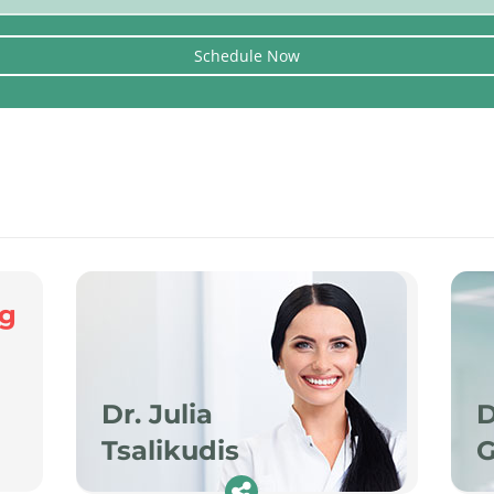
ng
Dr. Julia
D
Tsalikudis
G