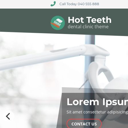
Call Today 040 555 888
Hot Teeth
dental clinic theme
Nam Liber 
Lorem Ip
Sit amet consectetur adipisicing
CONTACT US
READ OUR BLOG
CONTACT US