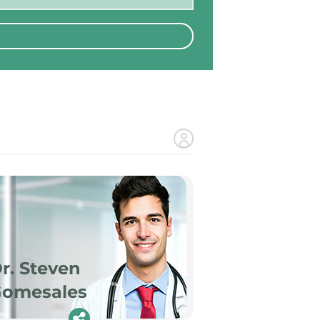
r. Steven
omesales