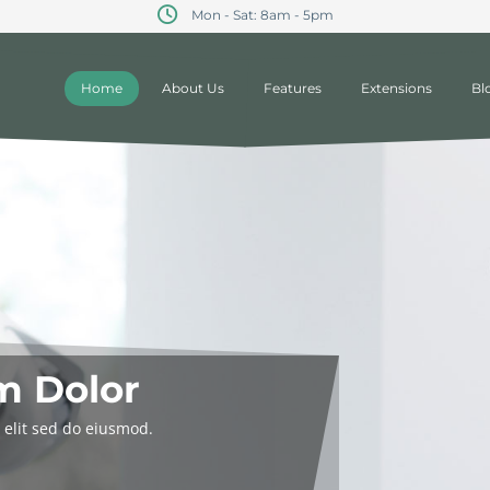
Mon - Sat: 8am - 5pm
Home
About Us
Features
Extensions
Bl
Tempor
sum Dolor
 elit sed do eiusmod.