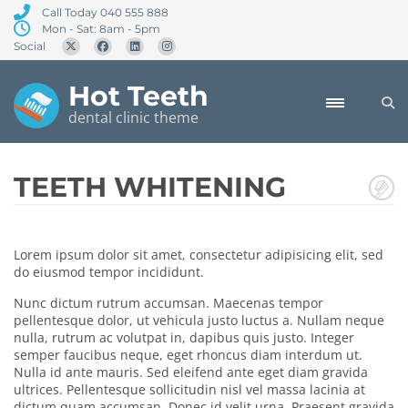
Call Today 040 555 888
Mon - Sat: 8am - 5pm
Social
Hot Teeth
dental clinic theme
TEETH WHITENING
Lorem ipsum dolor sit amet, consectetur adipisicing elit, sed
do eiusmod tempor incididunt.
Nunc dictum rutrum accumsan. Maecenas tempor
pellentesque dolor, ut vehicula justo luctus a. Nullam neque
nulla, rutrum ac volutpat in, dapibus quis justo. Integer
semper faucibus neque, eget rhoncus diam interdum ut.
Nulla id ante mauris. Sed eleifend ante eget diam gravida
ultrices. Pellentesque sollicitudin nisl vel massa lacinia at
dictum quam accumsan. Donec id velit urna. Praesent gravida