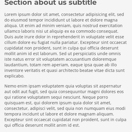
Section about us subtitle
Lorem ipsum dolor sit amet, consectetur adipisicing elit, sed
do eiusmod tempor incididunt ut labore et dolore magna
aliqua. Ut enim ad minim veniam, quis nostrud exercitation
ullamco laboris nisi ut aliquip ex ea commodo consequat.
Duis aute irure dolor in reprehenderit in voluptate velit esse
cillum dolore eu fugiat nulla pariatur. Excepteur sint occaecat
cupidatat non proident, sunt in culpa qui officia deserunt
mollit anim id est laborum. Sed ut perspiciatis unde omnis
iste natus error sit voluptatem accusantium doloremque
laudantium, totam rem aperiam, eaque ipsa quae ab illo
inventore veritatis et quasi architecto beatae vitae dicta sunt
explicabo.
Nemo enim ipsam voluptatem quia voluptas sit aspernatur
aut odit aut fugit, sed quia consequuntur magni dolores eos
qui ratione voluptatem sequi nesciunt. Neque porro
quisquam est, qui dolorem ipsum quia dolor sit amet,
consectetur, adipisci velit, sed quia non numquam eius modi
tempora incidunt ut labore et dolore magnam aliquam.
Excepteur sint occaecat cupidatat non proident, sunt in culpa
qui officia deserunt mollit anim id est.