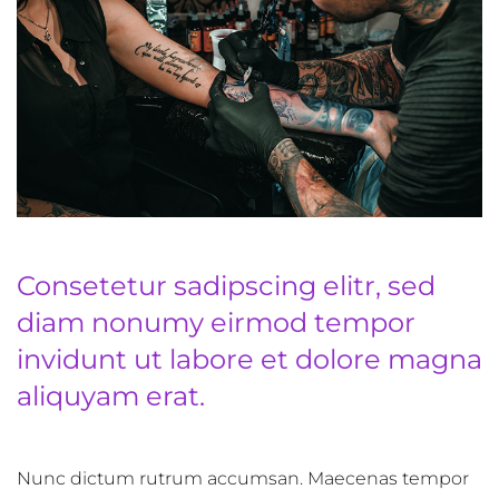
Consetetur sadipscing elitr, sed
diam nonumy eirmod tempor
invidunt ut labore et dolore magna
aliquyam erat.
Nunc dictum rutrum accumsan. Maecenas tempor