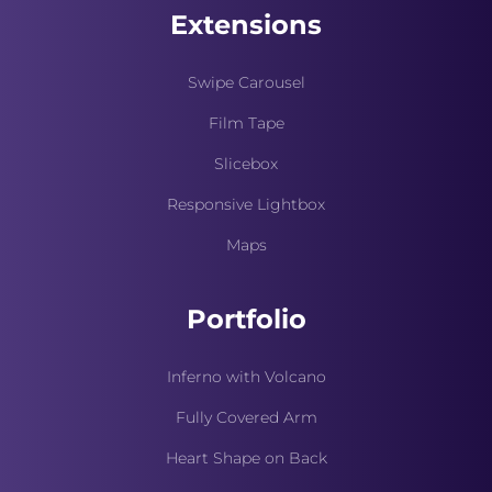
Extensions
Swipe Carousel
Film Tape
Slicebox
Responsive Lightbox
Maps
Portfolio
Inferno with Volcano
Fully Covered Arm
Heart Shape on Back