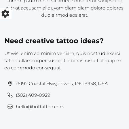
Lorem ipsum dolor sit amet, consetetur sadipscing
elitr at accusam aliquyam diam diam dolore dolores
duo eirmod eos erat.
Need creative tattoo ideas?
Ut wisi enim ad minim veniam, quis nostrud exerci
tation ullamcorper suscipit lobortis nisl ut aliquip ex
ea commodo consequat.
16192 Coastal Hwy, Lewes, DE 19958, USA
(302) 409-0929
hello@hottattoo.com