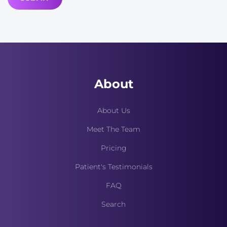
About
About Us
Meet The Team
Pricing
Patient's Testimonials
FAQ
Search