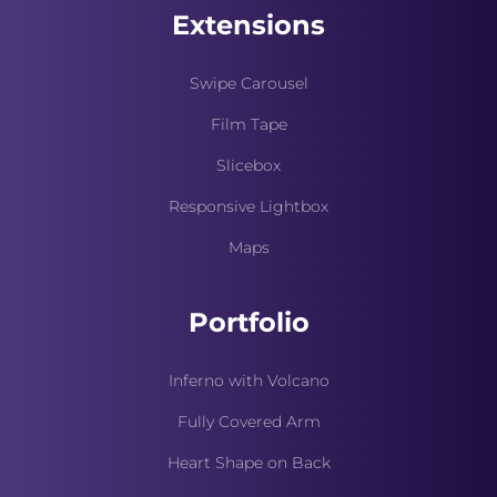
Extensions
Swipe Carousel
Film Tape
Slicebox
Responsive Lightbox
Maps
Portfolio
Inferno with Volcano
Fully Covered Arm
Heart Shape on Back