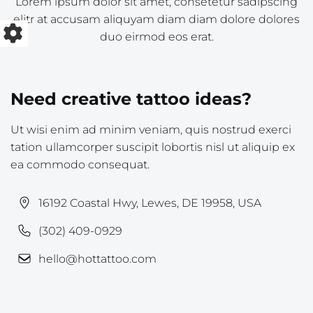
Lorem ipsum dolor sit amet, consetetur sadipscing
elitr at accusam aliquyam diam diam dolore dolores
duo eirmod eos erat.
Need creative tattoo ideas?
Ut wisi enim ad minim veniam, quis nostrud exerci
tation ullamcorper suscipit lobortis nisl ut aliquip ex
ea commodo consequat.
16192 Coastal Hwy, Lewes, DE 19958, USA
(302) 409-0929
hello@hottattoo.com