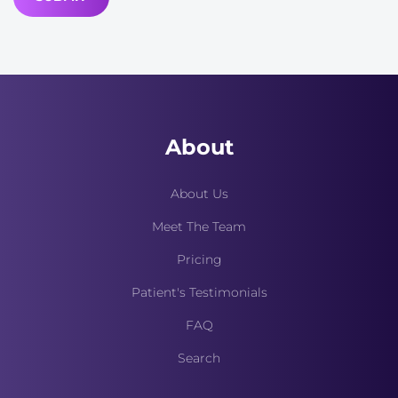
About
About Us
Meet The Team
Pricing
Patient's Testimonials
FAQ
Search