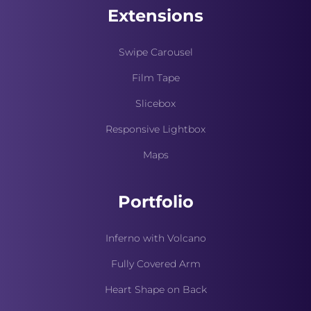
Extensions
Swipe Carousel
Film Tape
Slicebox
Responsive Lightbox
Maps
Portfolio
Inferno with Volcano
Fully Covered Arm
Heart Shape on Back