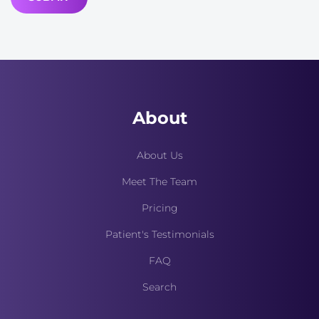
About
About Us
Meet The Team
Pricing
Patient's Testimonials
FAQ
Search