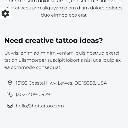
Lorem ipsum dolor sit amet, consetetur sadipscing
elitr at accusam aliquyam diam diam dolore dolores
duo eirmod eos erat.
Need creative tattoo ideas?
Ut wisi enim ad minim veniam, quis nostrud exerci
tation ullamcorper suscipit lobortis nisl ut aliquip ex
ea commodo consequat.
16192 Coastal Hwy, Lewes, DE 19958, USA
(302) 409-0929
hello@hottattoo.com