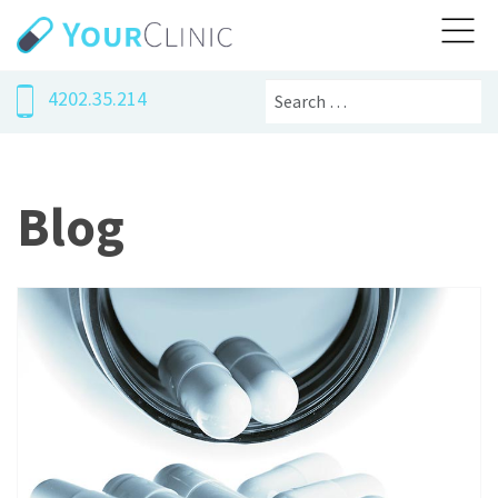
Search
4202.35.214
Blog