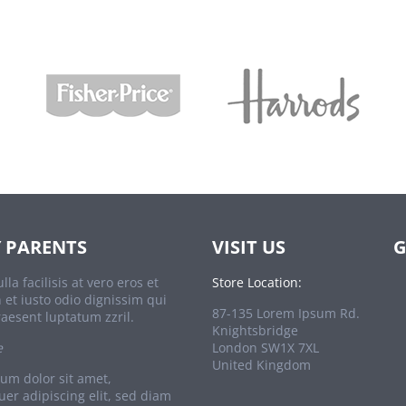
 PARENTS
VISIT US
G
lla facilisis at vero eros et
Store Location:
et iusto odio dignissim qui
87-135 Lorem Ipsum Rd.
raesent luptatum zzril.
Knightsbridge
e
London SW1X 7XL
United Kingdom
um dolor sit amet,
uer adipiscing elit, sed diam