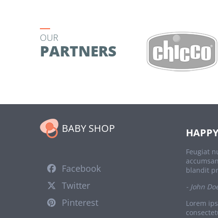
OUR
PARTNERS
BABY SHOP
HAPPY
Feugiat nu
accumsan 
Facebook
blandit p
Twitter
- John Do
Pinterest
Lorem ips
consectet