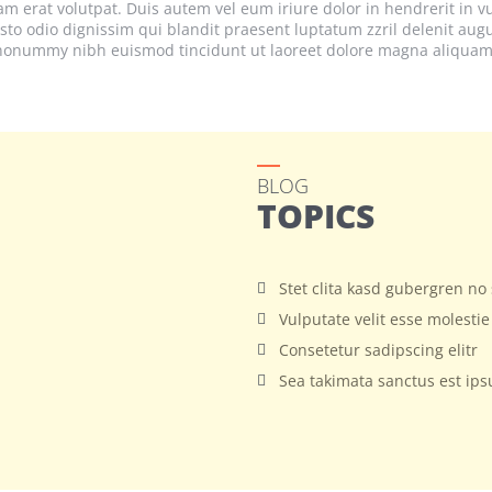
 erat volutpat. Duis autem vel eum iriure dolor in hendrerit in vu
iusto odio dignissim qui blandit praesent luptatum zzril delenit augu
m nonummy nibh euismod tincidunt ut laoreet dolore magna aliquam 
BLOG
TOPICS
Stet clita kasd gubergren no
Vulputate velit esse molesti
Consetetur sadipscing elitr
Sea takimata sanctus est ip