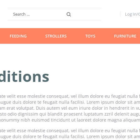
Search
Log In/
FEEDING
STROLLERS
TOYS
FURNITURE
ditions
te velit esse molestie consequat, vel illum dolore eu feugiat nulla f
augue duis dolore te feugait nulla facilisi. Lorem ipsum dolor sit 
 erat volutpat. Duis autem vel eum iriure dolor in hendrerit in vu
iusto odio dignissim qui blandit praesent luptatum zzril delenit augu
m nonummy nibh euismod tincidunt ut laoreet dolore magna aliquam 
te velit esse molestie consequat, vel illum dolore eu feugiat nulla f
augue duis dolore te feugait nulla facilisi. Lorem ipsum dolor sit 