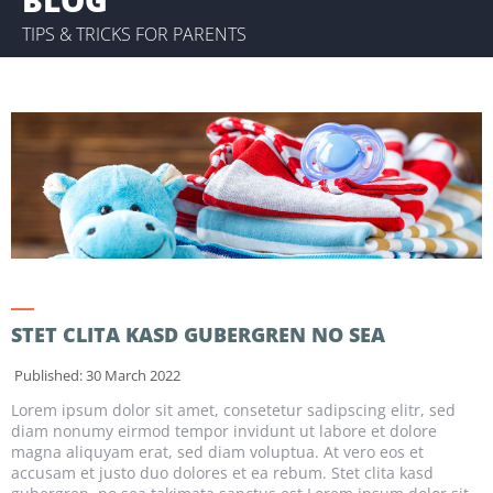
TIPS & TRICKS FOR PARENTS
STET CLITA KASD GUBERGREN NO SEA
Published: 30 March 2022
Lorem ipsum dolor sit amet, consetetur sadipscing elitr, sed
diam nonumy eirmod tempor invidunt ut labore et dolore
magna aliquyam erat, sed diam voluptua. At vero eos et
accusam et justo duo dolores et ea rebum. Stet clita kasd