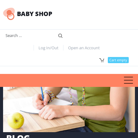
BABY SHOP
Search
Log In/Out
Open an Account
Cart empty
BLOG