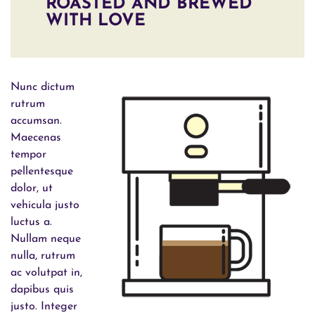
ROASTED AND BREWED
WITH LOVE
Nunc dictum
rutrum
accumsan.
Maecenas
tempor
pellentesque
dolor, ut
vehicula justo
luctus a.
Nullam neque
nulla, rutrum
ac volutpat in,
dapibus quis
justo. Integer