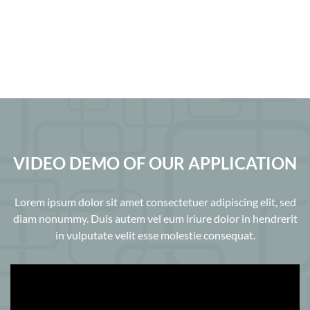
VIDEO DEMO OF OUR APPLICATION
Lorem ipsum dolor sit amet consectetuer adipiscing elit, sed
diam nonummy. Duis autem vel eum iriure dolor in hendrerit
in vulputate velit esse molestie consequat.