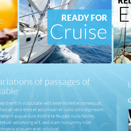
RE
E
READY FOR
Cruise
riations of passages of
lable
C
hendrerit in vulputate velit esse molestie consequat,
ilisis at vero eros et accumsan et iusto odio dignissim
elenit augue duis dolore te feugait nulla facilisi.
tetuer adipiscing elit, sed diam nonummy nibh
e magna aliquam erat volutpat.