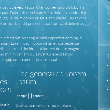
nostrud exerci tation ullamcorper suscipit lobortis
W
quat. Duis autem vel eum iriure dolor in hendrerit in
d
at, vel illum dolore eu feugiat nulla facilisis at vero
t
issim qui blandit praesent luptatum zzril delenit augue
r
eleifend option congue nihil imperdiet doming id
assum. Lorem ipsum dolor sit amet, consectetuer
nibh euismod tincidunt ut laoreet dolore magna
 ad minim veniam, quis nostrud exerci tation
ut aliquip ex ea commodo consequat.
The generated Lorem
ges
Ipsum
tors
sample
content
lestie
Duis autem vel eum iriure dolor in