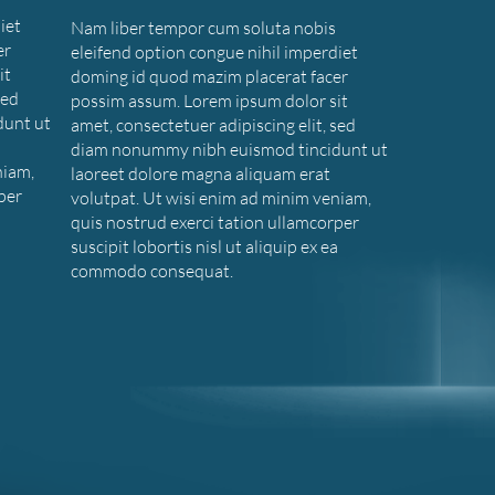
iet
Nam liber tempor cum soluta nobis
er
eleifend option congue nihil imperdiet
it
doming id quod mazim placerat facer
sed
possim assum. Lorem ipsum dolor sit
dunt ut
amet, consectetuer adipiscing elit, sed
diam nonummy nibh euismod tincidunt ut
niam,
laoreet dolore magna aliquam erat
per
volutpat. Ut wisi enim ad minim veniam,
a
quis nostrud exerci tation ullamcorper
suscipit lobortis nisl ut aliquip ex ea
commodo consequat.