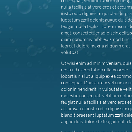
consequat, vel illum dolore eu feugi
nulla facilisis at vero eros et accum
iusto odio dignissim qui blandit pr
luptatum zzril delenit augue duis d
feugait nulla facilisi. Lorem ipsum d
amet, consectetuer adipiscing elit, 
diam nonummy nibh euismod tinci
laoreet dolore magna aliquam erat
volutpat.
Ut wisi enim ad minim veniam, quis
nostrud exerci tation ullamcorper s
lobortis nisl ut aliquip ex ea comm
consequat. Duis autem vel eum iriu
dolor in hendrerit in vulputate velit
molestie consequat, vel illum dolor
feugiat nulla facilisis at vero eros et
accumsan et iusto odio dignissim q
blandit praesent luptatum zzril del
augue duis dolore te feugait nulla fac