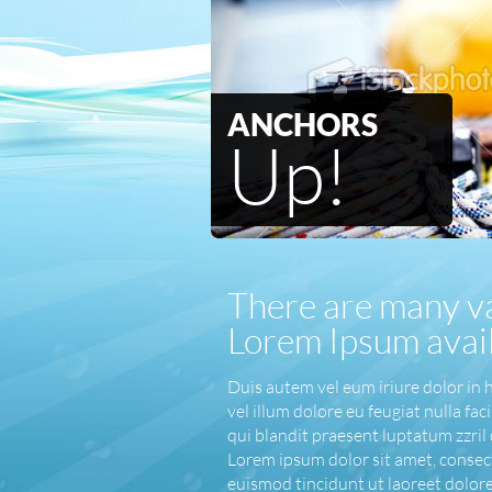
ANCHORS
Up!
There are many va
Lorem Ipsum avai
Duis autem vel eum iriure dolor in 
vel illum dolore eu feugiat nulla fac
qui blandit praesent luptatum zzril d
Lorem ipsum dolor sit amet, consec
euismod tincidunt ut laoreet dolor