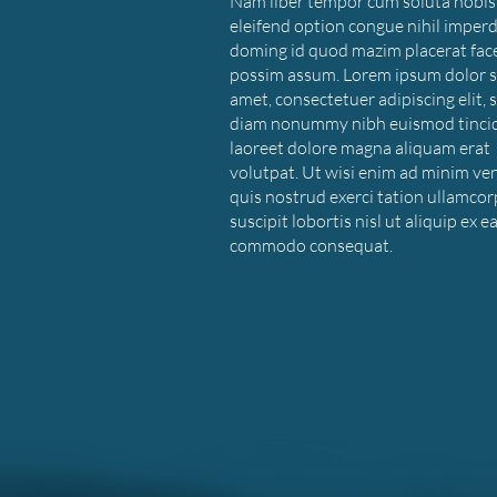
Nam liber tempor cum soluta nobis
eleifend option congue nihil imperd
doming id quod mazim placerat fac
possim assum. Lorem ipsum dolor s
amet, consectetuer adipiscing elit, 
diam nonummy nibh euismod tinci
laoreet dolore magna aliquam erat
volutpat. Ut wisi enim ad minim ve
quis nostrud exerci tation ullamcor
suscipit lobortis nisl ut aliquip ex e
commodo consequat.