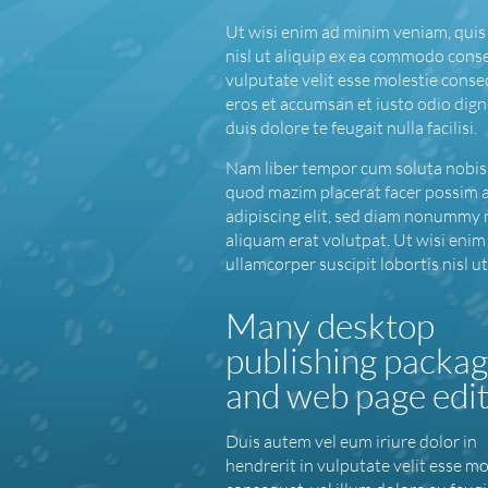
Ut wisi enim ad minim veniam, quis 
nisl ut aliquip ex ea commodo conse
vulputate velit esse molestie consequ
eros et accumsan et iusto odio dign
duis dolore te feugait nulla facilisi.
Nam liber tempor cum soluta nobis 
quod mazim placerat facer possim 
adipiscing elit, sed diam nonummy 
aliquam erat volutpat. Ut wisi enim
ullamcorper suscipit lobortis nisl 
Many desktop
publishing packa
and web page edi
Duis autem vel eum iriure dolor in
hendrerit in vulputate velit esse mo