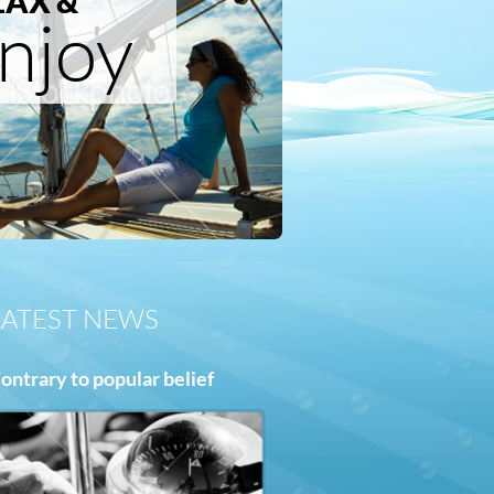
LAX &
njoy
LATEST NEWS
ontrary to popular belief