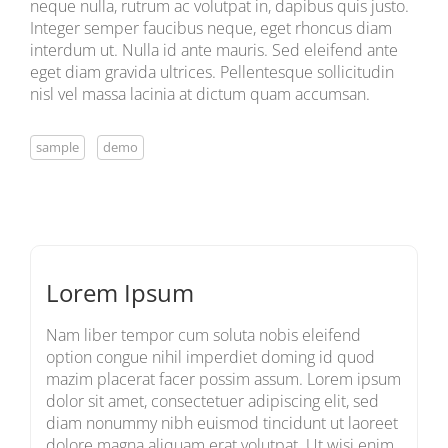
neque nulla, rutrum ac volutpat in, dapibus quis justo.
Integer semper faucibus neque, eget rhoncus diam
interdum ut. Nulla id ante mauris. Sed eleifend ante
eget diam gravida ultrices. Pellentesque sollicitudin
nisl vel massa lacinia at dictum quam accumsan.
sample
demo
Lorem Ipsum
Nam liber tempor cum soluta nobis eleifend
option congue nihil imperdiet doming id quod
mazim placerat facer possim assum. Lorem ipsum
dolor sit amet, consectetuer adipiscing elit, sed
diam nonummy nibh euismod tincidunt ut laoreet
dolore magna aliquam erat volutpat. Ut wisi enim