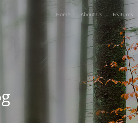
Home
About Us
Features
og