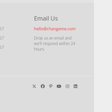
Email Us
567
hello@changeme.com
567
Drop us an email and
we'll respond within 24
567
hours.