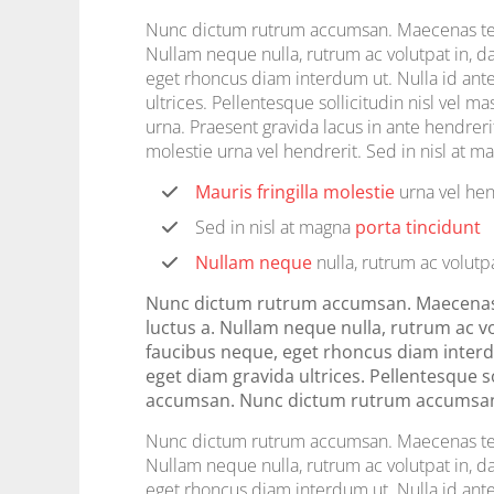
Nunc dictum rutrum accumsan. Maecenas temp
Nullam neque nulla, rutrum ac volutpat in, d
eget rhoncus diam interdum ut. Nulla id ant
ultrices. Pellentesque sollicitudin nisl vel 
urna. Praesent gravida lacus in ante hendreri
molestie urna vel hendrerit. Sed in nisl at m
Mauris fringilla molestie
urna vel hen
Sed in nisl at magna
porta tincidunt
Nullam neque
nulla, rutrum ac volutp
Nunc dictum rutrum accumsan. Maecenas t
luctus a. Nullam neque nulla, rutrum ac vo
faucibus neque, eget rhoncus diam interdu
eget diam gravida ultrices. Pellentesque s
accumsan. Nunc dictum rutrum accumsa
Nunc dictum rutrum accumsan. Maecenas temp
Nullam neque nulla, rutrum ac volutpat in, d
eget rhoncus diam interdum ut. Nulla id ant