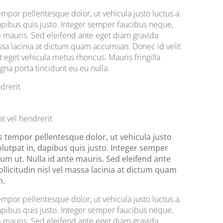
or pellentesque dolor, ut vehicula justo luctus a.
apibus quis justo. Integer semper faucibus neque,
e mauris. Sed eleifend ante eget diam gravida
massa lacinia at dictum quam accumsan. Donec id velit
t eget vehicula metus rhoncus. Mauris fringilla
agna porta tincidunt eu eu nulla.
drerit
at vel hendrerit
empor pellentesque dolor, ut vehicula justo
lutpat in, dapibus quis justo. Integer semper
m ut. Nulla id ante mauris. Sed eleifend ante
ollicitudin nisl vel massa lacinia at dictum quam
n.
or pellentesque dolor, ut vehicula justo luctus a.
apibus quis justo. Integer semper faucibus neque,
e mauris. Sed eleifend ante eget diam gravida