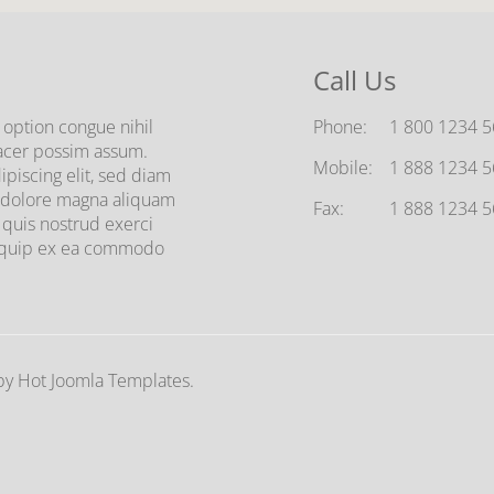
Call Us
option congue nihil
Phone:
1 800 1234 
acer possim assum.
Mobile:
1 888 1234 
piscing elit, sed diam
 dolore magna aliquam
Fax:
1 888 1234 
 quis nostrud exerci
 aliquip ex ea commodo
y Hot Joomla Templates.