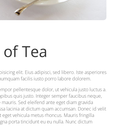
 of Tea
icing elit. Eius adipisci, sed libero. Iste asperiores
 numquam facilis iusto porro labore dolorem.
or pellentesque dolor, ut vehicula justo luctus a.
apibus quis justo. Integer semper faucibus neque,
e mauris. Sed eleifend ante eget diam gravida
massa lacinia at dictum quam accumsan. Donec id velit
t eget vehicula metus rhoncus. Mauris fringilla
agna porta tincidunt eu eu nulla. Nunc dictum