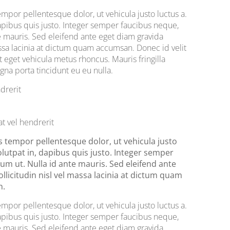
or pellentesque dolor, ut vehicula justo luctus a.
apibus quis justo. Integer semper faucibus neque,
e mauris. Sed eleifend ante eget diam gravida
massa lacinia at dictum quam accumsan. Donec id velit
t eget vehicula metus rhoncus. Mauris fringilla
agna porta tincidunt eu eu nulla.
drerit
at vel hendrerit
empor pellentesque dolor, ut vehicula justo
lutpat in, dapibus quis justo. Integer semper
m ut. Nulla id ante mauris. Sed eleifend ante
ollicitudin nisl vel massa lacinia at dictum quam
n.
or pellentesque dolor, ut vehicula justo luctus a.
apibus quis justo. Integer semper faucibus neque,
e mauris. Sed eleifend ante eget diam gravida