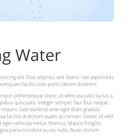
ng Water
icing elit. Eius adipisci, sed libero. Iste asperiores
 numquam facilis iusto porro labore dolorem.
or pellentesque dolor, ut vehicula justo luctus a.
apibus quis justo. Integer semper faucibus neque,
e mauris. Sed eleifend ante eget diam gravida
massa lacinia at dictum quam accumsan. Donec id velit
t eget vehicula metus rhoncus. Mauris fringilla
agna porta tincidunt eu eu nulla. Nunc dictum