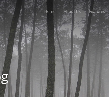
Home
About Us
Features
og