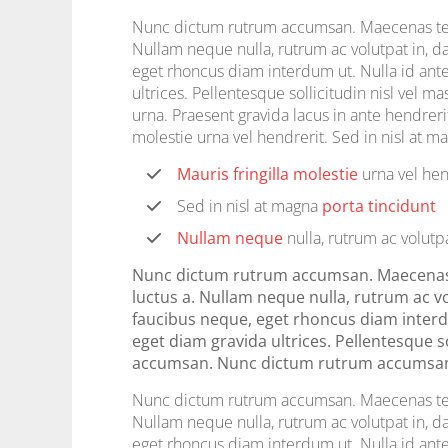
Nunc dictum rutrum accumsan. Maecenas temp
Nullam neque nulla, rutrum ac volutpat in, d
eget rhoncus diam interdum ut. Nulla id ant
ultrices. Pellentesque sollicitudin nisl vel 
urna. Praesent gravida lacus in ante hendreri
molestie urna vel hendrerit. Sed in nisl at m
Mauris fringilla molestie
urna vel hen
Sed in nisl at magna
porta tincidunt
Nullam neque
nulla, rutrum ac volutp
Nunc dictum rutrum accumsan. Maecenas t
luctus a. Nullam neque nulla, rutrum ac vo
faucibus neque, eget rhoncus diam interdu
eget diam gravida ultrices. Pellentesque s
accumsan. Nunc dictum rutrum accumsa
Nunc dictum rutrum accumsan. Maecenas temp
Nullam neque nulla, rutrum ac volutpat in, d
eget rhoncus diam interdum ut. Nulla id ant