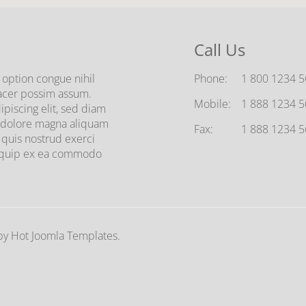
Call Us
option congue nihil
Phone:
1 800 1234 
acer possim assum.
Mobile:
1 888 1234 
piscing elit, sed diam
 dolore magna aliquam
Fax:
1 888 1234 
 quis nostrud exerci
 aliquip ex ea commodo
y Hot Joomla Templates.