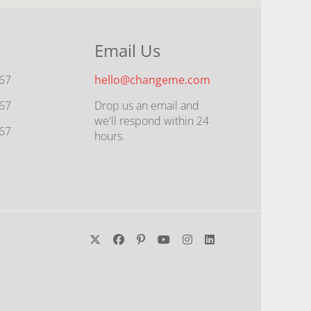
Email Us
567
hello@changeme.com
567
Drop us an email and
we'll respond within 24
567
hours.