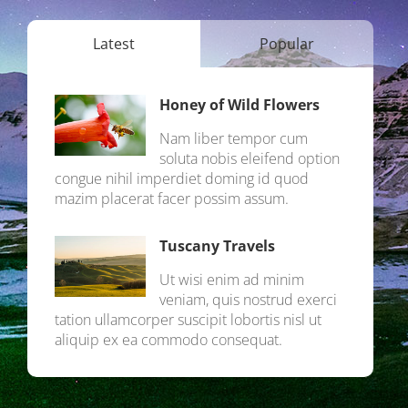
Latest
Popular
Honey of Wild Flowers
Nam liber tempor cum
soluta nobis eleifend option
congue nihil imperdiet doming id quod
mazim placerat facer possim assum.
Tuscany Travels
Ut wisi enim ad minim
veniam, quis nostrud exerci
tation ullamcorper suscipit lobortis nisl ut
aliquip ex ea commodo consequat.