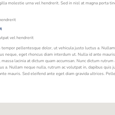
illa molestie urna vel hendrerit. Sed in nisl at magna porta ti
hendrerit
t
utpat vel hendrerit
mpor pellentesque dolor, ut vehicula justo luctus a. Nullam 
bus neque, eget rhoncus diam interdum ut. Nulla id ante mauris
l vel massa lacinia at dictum quam accumsan. Nunc dictum rutr
tus a. Nullam neque nulla, rutrum ac volutpat in, dapibus quis 
nte mauris. Sed eleifend ante eget diam gravida ultrices. Pelle