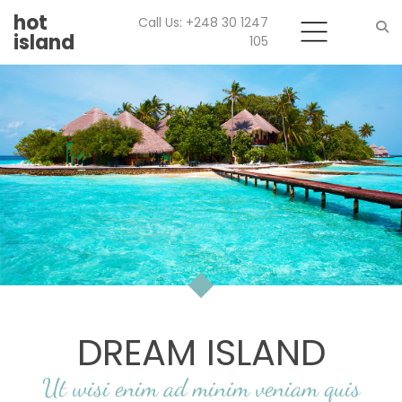
hot
Call Us: +248 30 1247
island
105
Search
DREAM ISLAND
Ut wisi enim ad minim veniam quis