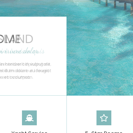
SLAND
nim veniam quis
ectetuer adipiscing elit,
d tincidunt ut laoreet
erat volutpat.