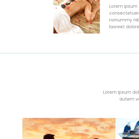
Lorem ipsum d
consectetuer 
nonummy nibh
laoreet dolo
Lorem ipsum dol
autem vel