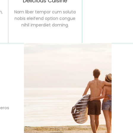
Delicious Cuisine
m,
Nam liber tempor cum soluta
nobis eleifend option congue
nihil imperdiet doming.
s
eaches
accumsan et iusto odio dignissim qui blandit
enit augue duis dolore te feugait nulla facilisi.
t, consectetuer adipiscing elit, sed diam
cidunt ut laoreet dolore magna aliquam erat
.