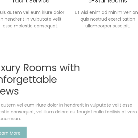
Yacht Service
5-Star Rooms
uis autem vel eum iriure dolor
Ut wisi enim ad minim venia
in hendrerit in vulputate velit
quis nostrud exerci tation
esse molestie consequat.
ullamcorper suscipit.
White Sand
Tropical B
Facilisis at vero eros et 
praesent luptatum zzril del
Lorem ipsum dolor sit ame
nonummy nibh euismod tin
volutpat dolore eu feugiat
Learn More