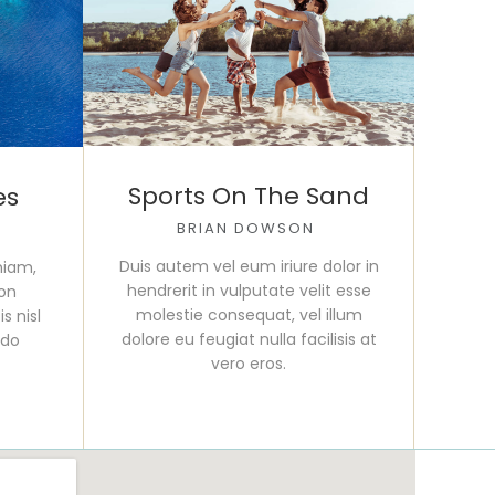
Sports On The Sand
es
BRIAN DOWSON
Duis autem vel eum iriure dolor in
niam,
hendrerit in vulputate velit esse
ion
molestie consequat, vel illum
s nisl
dolore eu feugiat nulla facilisis at
odo
vero eros.