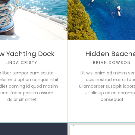
w Yachting Dock
Hidden Beach
LINDA CRISTY
BRIAN DOWSON
 liber tempor cum soluta
Ut wisi enim ad minim ve
eleifend option congue nihil
quis nostrud exerci tat
diet doming id quod mazim
ullamcorper suscipit loborti
cerat facer possim assum
ut aliquip ex ea comm
dolor sit amet.
consequat.