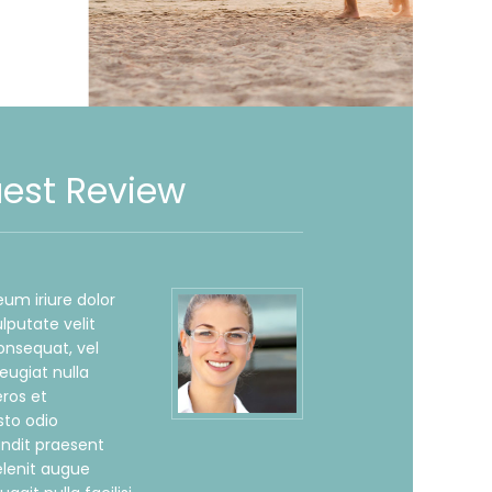
est Review
um iriure dolor
ulputate velit
onsequat, vel
feugiat nulla
eros et
to odio
andit praesent
elenit augue