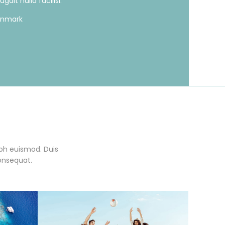
gait nulla facilisi.
enmark
bh euismod. Duis
consequat.