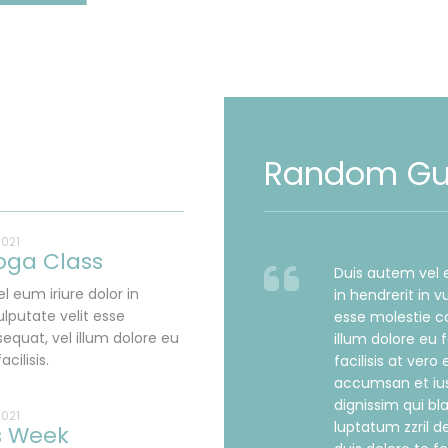
Random Gu
2021
oga Class
Duis autem vel e
l eum iriure dolor in
in hendrerit in v
ulputate velit esse
esse molestie c
equat, vel illum dolore eu
illum dolore eu 
acilisis.
facilisis at vero 
accumsan et ius
dignissim qui bl
2021
luptatum zzril d
s Week