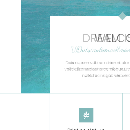
DREAM I
Ut wisi enim ad mi
Lorem ipsum dolor sit amet, cons
sed diam nonummy nibh euismo
dolore magna aliquam 