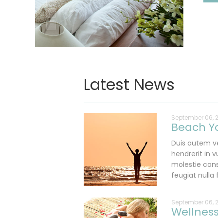
Latest News
September 06, 
Beach Y
Duis autem ve
hendrerit in v
molestie cons
feugiat nulla f
September 06, 
Wellnes