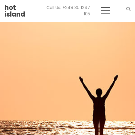
hot
Call Us: +248 30 1247
island
105
Search