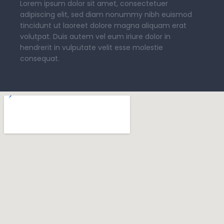
Lorem ipsum dolor sit amet, consectetuer
adipiscing elit, sed diam nonummy nibh euismod
tincidunt ut laoreet dolore magna aliquam erat
volutpat. Duis autem vel eum iriure dolor in
hendrerit in vulputate velit esse molestie
consequat.