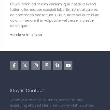
Ut wisi enim ad minim veniam, quis nostrud exerci
tation ullamcorper suscipit lobortis nisl ut aliquip ex
ea commodo consequat. Duis autem vel eum iriure
dolor in hendrerit in vulputate velit esse molestie
consequat.
Yu Xieren
- China
Stay in Contact
Lorem ipsum dolor sit amet, consectetuer
adipiscing elit, sed diam nonummy nibh euismod