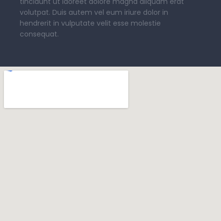
tincidunt ut laoreet dolore magna aliquam erat
volutpat. Duis autem vel eum iriure dolor in
hendrerit in vulputate velit esse molestie
consequat.