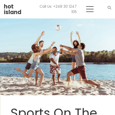
hot
Call Us: +248 30 1247
island
105
Search
Sports On The