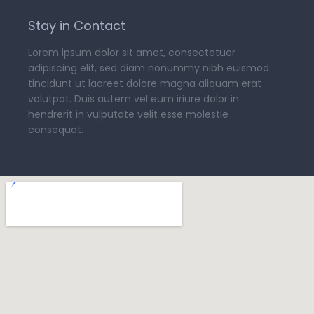
Stay in Contact
Lorem ipsum dolor sit amet, consectetuer
adipiscing elit, sed diam nonummy nibh euismod
tincidunt ut laoreet dolore magna aliquam erat
volutpat. Duis autem vel eum iriure dolor in
hendrerit in vulputate velit esse molestie
consequat.