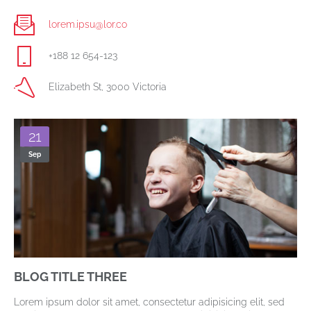
lorem.ipsu@lor.co
+188 12 654-123
Elizabeth St, 3000 Victoria
21
Sep
BLOG TITLE THREE
Lorem ipsum dolor sit amet, consectetur adipisicing elit, sed