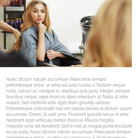
Nunc dictum rutrum accumsan. Maecenas tempor
pellentesque dolor, ut vehicula justo luctus a. Nullam neque
nulla, rutrum ac volutpat in, dapibus quis justo. Integer semper
faucibus neque, eget rhoncus diam interdum ut. Nulla id ante
mauris. Sed eleifend ante eget diam gravida ultrices.
Pellentesque sollicitudin nisl vel massa lacinia at dictum quam
accumsan. Donec id velit urna. Praesent gravida lacus in ante
hendrerit eget vehicula metus rhoncus. Mauris fringilla
molestie urna vel hendrerit. Sed in nisl at magna porta tincidunt
eu eu nulla. Nunc dictum rutrum accumsan. Maecenas tempor
pellentesque dolor, ut vehicula justo luctus a. Nullam neque