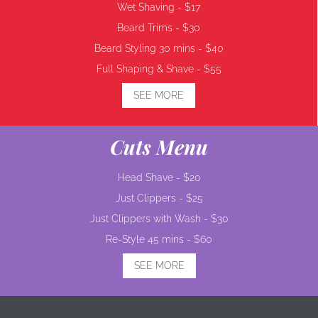
Wet Shaving -
$17
Beard Trims -
$30
Beard Styling 30 mins -
$40
Full Shaping & Shave -
$55
SEE MORE
Cuts Menu
Head Shave -
$20
Just Clippers -
$25
Just Clippers with Wash -
$30
Re-Style 45 mins -
$60
SEE MORE