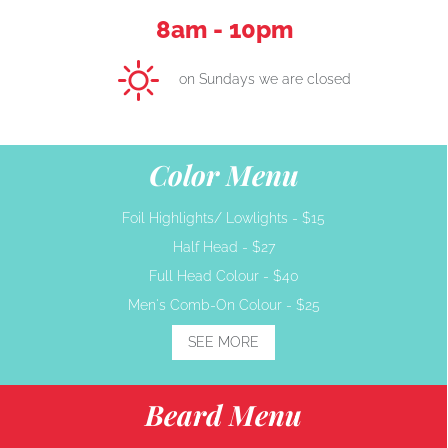
8am - 10pm
on Sundays we are closed
Color Menu
Foil Highlights/ Lowlights -
$15
Half Head -
$27
Full Head Colour -
$40
Men's Comb-On Colour -
$25
SEE MORE
Beard Menu