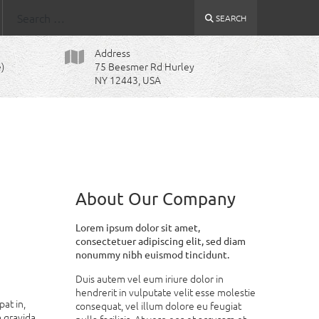
Search
SEARCH
Address
)
75 Beesmer Rd Hurley
NY 12443, USA
About Our Company
Lorem ipsum dolor sit amet,
consectetuer adipiscing elit, sed diam
nonummy nibh euismod tincidunt.
Duis autem vel eum iriure dolor in
hendrerit in vulputate velit esse molestie
at in,
consequat, vel illum dolore eu feugiat
m gravida