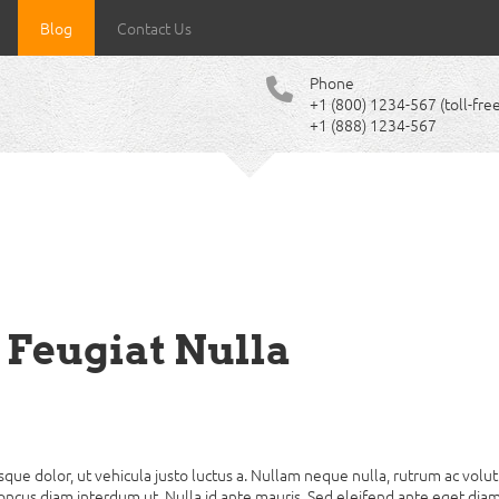
Blog
Contact Us
Phone
+1 (800) 1234-567 (toll-free
+1 (888) 1234-567
 Feugiat Nulla
 dolor, ut vehicula justo luctus a. Nullam neque nulla, rutrum ac volutp
oncus diam interdum ut. Nulla id ante mauris. Sed eleifend ante eget dia