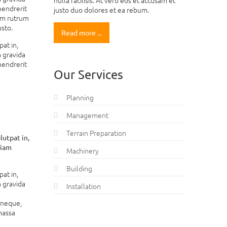
nulla facilisis. At vero eos et accusam et
hendrerit
justo duo dolores et ea rebum.
tum rutrum
usto.
Read more ...
at in,
m gravida
hendrerit
Our Services
Planning
Management
Terrain Preparation
lutpat in,
diam
Machinery
Building
at in,
m gravida
Installation
s neque,
massa