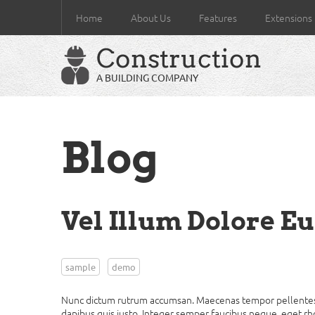
Home
About Us
Features
Extensions
Construction
A BUILDING COMPANY
Blog
Vel Illum Dolore Eu
sample
demo
Nunc dictum rutrum accumsan. Maecenas tempor pellentesque
dapibus quis justo. Integer semper faucibus neque, eget rh