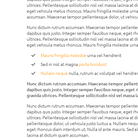
ultrices. Pellentesque sollicitudin nisl vel massa lacinia a
eget vehicula metus rhoncus. Mauris fringilla molestie urna
accumsan. Maecenas tempor pellentesque dolor, ut vehicula 
Nunc dictum rutrum accumsan. Maecenas tempor pellentesque
dapibus quis justo. Integer semper faucibus neque, eget rh
ultrices. Pellentesque sollicitudin nisl vel massa lacinia a
eget vehicula metus rhoncus. Mauris fringilla molestie urna 
Mauris fringilla molestie
urna vel hendrerit
Sed in nisl at magna
porta tincidunt
Nullam neque
nulla, rutrum ac volutpat vel hendrer
Nunc dictum rutrum accumsan. Maecenas tempor pellentesqu
dapibus quis justo. Integer semper faucibus neque, eget 
gravida ultrices. Pellentesque sollicitudin nisl vel mas
Nunc dictum rutrum accumsan. Maecenas tempor pellentesque
dapibus quis justo. Integer semper faucibus neque, eget rh
ultrices. Pellentesque sollicitudin nisl vel massa lacini
pellentesque dolor, ut vehicula justo luctus a. Nullam nequ
eget rhoncus diam interdum ut. Nulla id ante mauris. Sed el
lacinia at dictum quam accumsan.