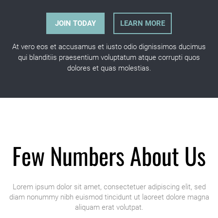
JOIN TODAY
LEARN MORE
At vero eos et accusamus et iusto odio dignissimos ducimus
qui blanditiis praesentium voluptatum atque corrupti quos
dolores et quas molestias.
Few Numbers About Us
Lorem ipsum dolor sit amet, consectetuer adipiscing elit, sed
diam nonummy nibh euismod tincidunt ut laoreet dolore magna
aliquam erat volutpat.