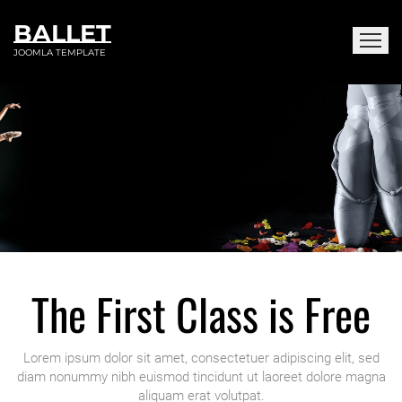
BALLET
JOOMLA TEMPLATE
No risk because
the first class is free
for interested girls.
The First Class is Free
Lorem ipsum dolor sit amet, consectetuer adipiscing elit, sed
diam nonummy nibh euismod tincidunt ut laoreet dolore magna
aliquam erat volutpat.