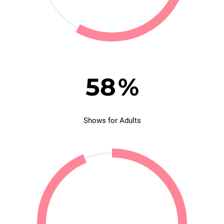
58
%
Shows for Adults