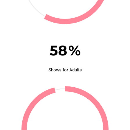
58
%
Shows for Adults