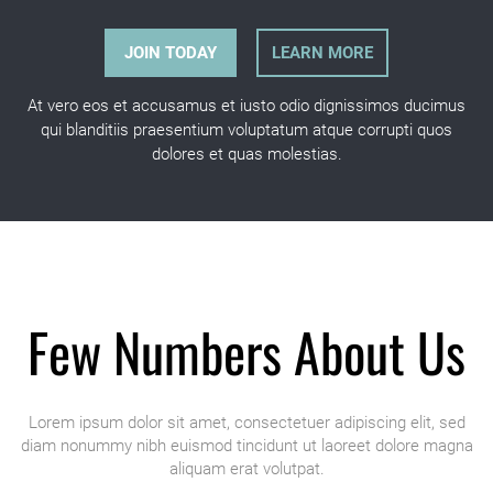
JOIN TODAY
LEARN MORE
At vero eos et accusamus et iusto odio dignissimos ducimus
qui blanditiis praesentium voluptatum atque corrupti quos
dolores et quas molestias.
Few Numbers About Us
Lorem ipsum dolor sit amet, consectetuer adipiscing elit, sed
diam nonummy nibh euismod tincidunt ut laoreet dolore magna
aliquam erat volutpat.