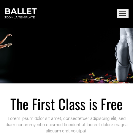
BALLET
JOOMLA TEMPLATE
No risk because
the first class is free
for interested girls.
The First Class is Free
Lorem ipsum dolor sit amet, consectetuer adipiscing elit, sed
diam nonummy nibh euismod tincidunt ut laoreet dolore magna
aliquam erat volutpat.