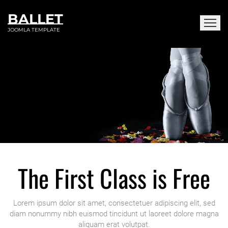
BALLET
JOOMLA TEMPLATE
No risk because
the first class is free
for interested girls.
The First Class is Free
Lorem ipsum dolor sit amet, consectetuer adipiscing elit, sed
diam nonummy nibh euismod tincidunt ut laoreet dolore magna
aliquam erat volutpat.