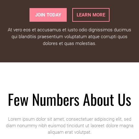
JOIN TODAY
LEARN MORE
At vero eos et accusamus et iusto odio dignissimos ducimus
qui blanditiis praesentium voluptatum atque corrupti quos
dolores et quas molestias.
Few Numbers About Us
Lorem ipsum dolor sit amet, consectetuer adipiscing elit, sed
diam nonummy nibh euismod tincidunt ut laoreet dolore magna
aliquam erat volutpat.