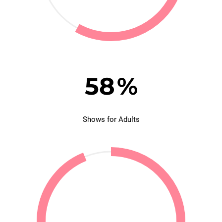
58
%
Shows for Adults