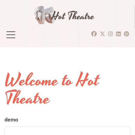
Hot Theatre
Welcome to Hot
Theatre
demo