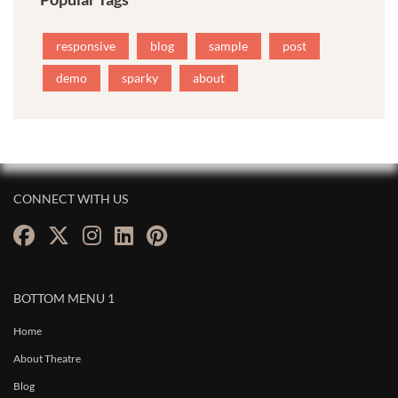
responsive
blog
sample
post
demo
sparky
about
CONNECT WITH US
BOTTOM MENU 1
Home
About Theatre
Blog