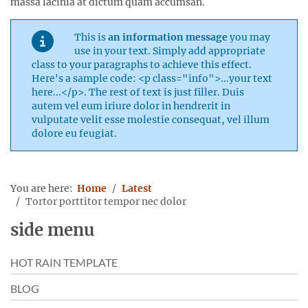
massa lacinia at dictum quam accumsan.
This is
an information message
you may
use in your text. Simply add appropriate
class to your paragraphs to achieve this effect.
Here's a sample code: <p class="info">...your text
here...</p>. The rest of text is just filler. Duis
autem vel eum iriure dolor in hendrerit in
vulputate velit esse molestie consequat, vel illum
dolore eu feugiat.
You are here:
Home
Latest
Tortor porttitor tempor nec dolor
side menu
HOT RAIN TEMPLATE
BLOG