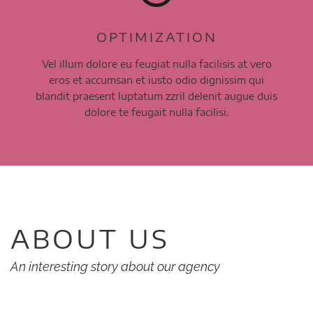
OPTIMIZATION
Vel illum dolore eu feugiat nulla facilisis at vero
eros et accumsan et iusto odio dignissim qui
blandit praesent luptatum zzril delenit augue duis
dolore te feugait nulla facilisi.
ABOUT US
An interesting story about our agency