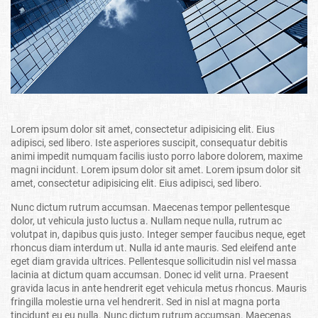
Lorem ipsum dolor sit amet, consectetur adipisicing elit. Eius
adipisci, sed libero. Iste asperiores suscipit, consequatur debitis
animi impedit numquam facilis iusto porro labore dolorem, maxime
magni incidunt. Lorem ipsum dolor sit amet. Lorem ipsum dolor sit
amet, consectetur adipisicing elit. Eius adipisci, sed libero.
Nunc dictum rutrum accumsan. Maecenas tempor pellentesque
dolor, ut vehicula justo luctus a. Nullam neque nulla, rutrum ac
volutpat in, dapibus quis justo. Integer semper faucibus neque, eget
rhoncus diam interdum ut. Nulla id ante mauris. Sed eleifend ante
eget diam gravida ultrices. Pellentesque sollicitudin nisl vel massa
lacinia at dictum quam accumsan. Donec id velit urna. Praesent
gravida lacus in ante hendrerit eget vehicula metus rhoncus. Mauris
fringilla molestie urna vel hendrerit. Sed in nisl at magna porta
tincidunt eu eu nulla. Nunc dictum rutrum accumsan. Maecenas