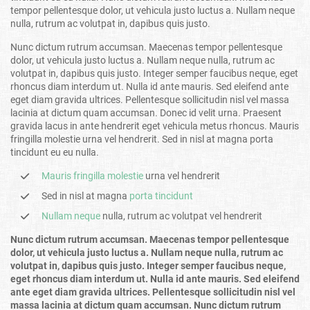
tempor pellentesque dolor, ut vehicula justo luctus a. Nullam neque
nulla, rutrum ac volutpat in, dapibus quis justo.
Nunc dictum rutrum accumsan. Maecenas tempor pellentesque
dolor, ut vehicula justo luctus a. Nullam neque nulla, rutrum ac
volutpat in, dapibus quis justo. Integer semper faucibus neque, eget
rhoncus diam interdum ut. Nulla id ante mauris. Sed eleifend ante
eget diam gravida ultrices. Pellentesque sollicitudin nisl vel massa
lacinia at dictum quam accumsan. Donec id velit urna. Praesent
gravida lacus in ante hendrerit eget vehicula metus rhoncus. Mauris
fringilla molestie urna vel hendrerit. Sed in nisl at magna porta
tincidunt eu eu nulla.
Mauris fringilla molestie
urna vel hendrerit
Sed in nisl at magna
porta tincidunt
Nullam neque
nulla, rutrum ac volutpat vel hendrerit
Nunc dictum rutrum accumsan. Maecenas tempor pellentesque
dolor, ut vehicula justo luctus a. Nullam neque nulla, rutrum ac
volutpat in, dapibus quis justo. Integer semper faucibus neque,
eget rhoncus diam interdum ut. Nulla id ante mauris. Sed eleifend
ante eget diam gravida ultrices. Pellentesque sollicitudin nisl vel
massa lacinia at dictum quam accumsan. Nunc dictum rutrum