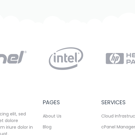
PAGES
SERVICES
ing elit, sed
About Us
Cloud Infrastru
t dolore
Blog
cPanel Manag
 iriure dolor in
quat.