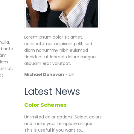
Lorem ipsum dolor sit amet,
ulla,
consectetuer adipiscing elit, sed
id ante
diam nonummy nibh euismod
quam
tincidunt ut laoreet dolore magna
llam
aliquam erat volutpat.
dum ut.
Michael Donovan
- UK
at
Latest News
Color Schemes
Unlimited color options!
Select colors
and make your template unique!
This is useful if you want to...