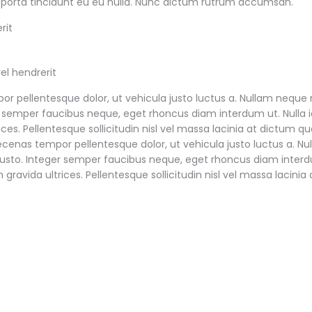
na porta tincidunt eu eu nulla. Nunc dictum rutrum accumsan.
rit
el hendrerit
ellentesque dolor, ut vehicula justo luctus a. Nullam neque n
er semper faucibus neque, eget rhoncus diam interdum ut. Nulla 
ces. Pellentesque sollicitudin nisl vel massa lacinia at dictum 
as tempor pellentesque dolor, ut vehicula justo luctus a. Nu
s justo. Integer semper faucibus neque, eget rhoncus diam inter
gravida ultrices. Pellentesque sollicitudin nisl vel massa lacinia 