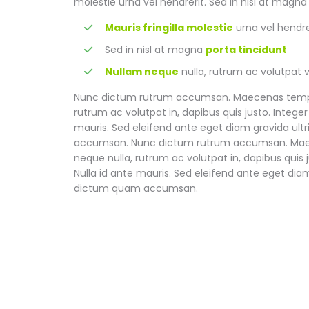
molestie urna vel hendrerit. Sed in nisl at mag
Mauris fringilla molestie
urna vel hendre
Sed in nisl at magna
porta tincidunt
Nullam neque
nulla, rutrum ac volutpat v
Nunc dictum rutrum accumsan. Maecenas tempor p
rutrum ac volutpat in, dapibus quis justo. Integ
mauris. Sed eleifend ante eget diam gravida ultri
accumsan. Nunc dictum rutrum accumsan. Maecen
neque nulla, rutrum ac volutpat in, dapibus qui
Nulla id ante mauris. Sed eleifend ante eget diam 
dictum quam accumsan.