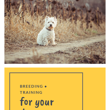
BREEDING •
TRAINING
for your