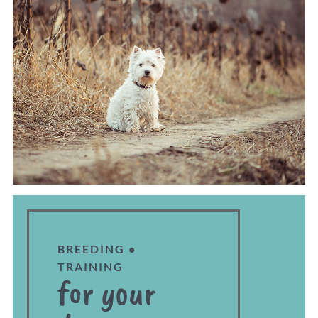
BREEDING •
TRAINING
for your